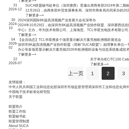
了解更多
31
SUCA联盟秘书处单位（深圳赛西）受邀出席商务部2024年第二期
2024-12
12月26日，由商务部外贸发展事务局、深圳市商务局共同承办的2
了解更多
30
2024深圳国际8K超高清视频产业发展大会在深举办
2024-
2024年10月29日，由深圳市8K超高清视频产业协作联盟、深圳赛西
10
中心）主办，华为技术有限公司、上海海思、TCL华星光电技术有限公
公司、深圳数字电视国家工程实验室股份有限公司协办的“2024深圳国际
了解更多
04
【会员动态】TCL华星携多个场景显示解决方案亮相欧洲视听展览会
2026-
深圳市8K超高清视频产业协作联盟（简称“SUCA联盟”）副理事长单位
02
办公等多场景显示解决方案亮相2026年欧洲视听设备与信息系统集成技术展
集成领域的重要风向标，本届展会在西班牙巴塞罗那国际展览中心举行。
了解更多
22
技术实力与创新能力，让“一块好屏”服务千行百业。
关于举办IEC/TC100 C
2026-07
了解更多
上一页
1
2
3
友情链接：
中华人民共和国工业和信息化部
深圳市市场监督管理局
深圳市工业和信息化局
中国电子技术标准化研究院
关于联盟
联盟简介
联盟工作组
联盟秘书处
联盟管理制度
About SUCA