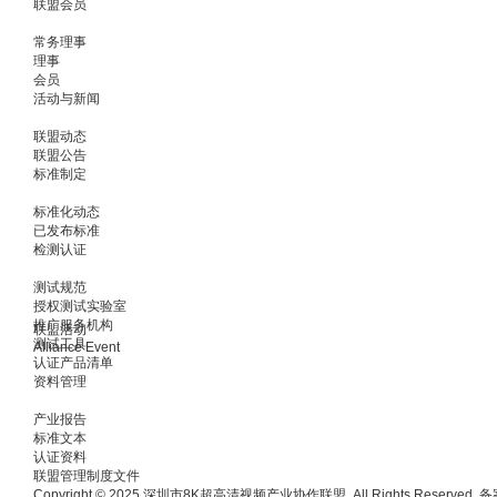
联盟会员
常务理事
理事
会员
活动与新闻
联盟动态
联盟公告
标准制定
标准化动态
已发布标准
检测认证
测试规范
授权测试实验室
推广服务机构
联盟活动
测试工具
Alliance Event
认证产品清单
资料管理
产业报告
标准文本
认证资料
联盟管理制度文件
Copyright © 2025 深圳市8K超高清视频产业协作联盟. All Rights Reserved.