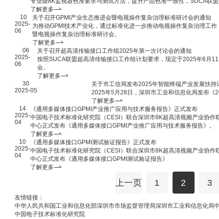
专业级8K监视器色准要求与测试方法，提升产品色准一致性，SUCA联盟定
了解更多
10
关于召开GPMI产业生态推进会暨电视操作复杂治理标准研讨会的通知
2025-
为推动GPMI技术产业化，通过标准化进一步推动电视操作复杂治理工作，现
06
暨电视操作复杂治理标准研讨会。
了解更多
06
关于召开超高清传输接口工作组2025年第一次讨论会的通知
2025-
按照SUCA联盟超高清传输接口工作组计划要求，现定于2025年6月1
06
会。
了解更多
30
关于市工信局发布2025年智能终端产业发展扶
2025-05
2025年5月28日，深圳市工业和信息化局发布
了解更多
14
《通用多媒体接口GPMI产业推广应用与技术服务报告》正式发布
2025-
中国电子技术标准化研究院（CESI）联合深圳市8K超高清视频产业协作
04
中心正式发布《通用多媒体接口GPMI产业推广应用与技术服务报告》。
了解更多
10
《通用多媒体接口GPMI测试验证报告》正式发布
2025-
中国电子技术标准化研究院（CESI）联合深圳市8K超高清视频产业协作
04
中心正式发布《通用多媒体接口GPMI测试验证报告》
了解更多
上一页
1
2
3
友情链接：
中华人民共和国工业和信息化部
深圳市市场监督管理局
深圳市工业和信息化局
中国电子技术标准化研究院