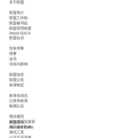
关于联盟
联盟简介
联盟工作组
联盟秘书处
联盟管理制度
About SUCA
联盟会员
常务理事
理事
会员
活动与新闻
联盟动态
联盟公告
标准制定
标准化动态
已发布标准
检测认证
测试规范
授权测试实验室
联盟活动
推广服务机构
Alliance Event
测试工具
认证产品清单