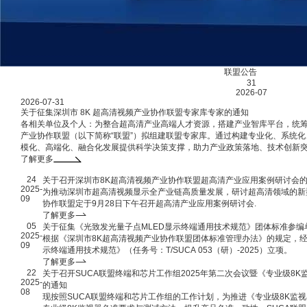
联盟动态
联盟公告
31
2026-07
2026-07-31
关于征集深圳市 8K 超高清视频产业协作联盟专家库专家的通知
各相关单位及个人：为整合超高清产业高端人才资源，搭建产业智库平台，统筹产
产业协作联盟（以下简称“联盟”）拟组建联盟专家库。通过构建专业化、系统
模化、高端化、融合化发展提供科学决策支撑，助力产业政策落地、技术创新
家，具体事项通知如下：
了解更多
01
24
/
03
关于召开深圳市8K超高清视频产业协作联盟超高清产业应用案例研讨会
2025-
为推动深圳市超高清视频显示全产业链高质量发展，研讨超高清领域的新
09
协作联盟定于9月28日下午召开超高清产业应用案例研讨会.
了解更多
05
关于征集《光致发光量子点MLED显示终端通用技术规范》团体标准参编
2025-
根据《深圳市8K超高清视频产业协作联盟团体标准管理办法》的规定，经
09
示终端通用技术规范》（任务号：T/SUCA 053（研）-2025）立项。
了解更多
22
关于召开SUCA联盟终端和芯片工作组2025年第二次会议暨《专业级8
2025-
的通知
08
现按照SUCA联盟终端和芯片工作组的工作计划，为推进《专业级8K监