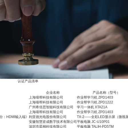
认证产品清单
企业名称
产品名称（型号）
上海喵帮科技有限公司
作业帮学习机 ZPD1403
上海喵帮科技有限公司
作业帮学习机 ZPD1222
广州希倍思智能科技有限公司
学习一体机 XTA21A
上海喵帮科技有限公司
作业帮学习机 ZPD1403
部分：HDMI输入端》
利亚德光电股份有限公司
TX-2——全彩LED显示屏（微视
安徽智慧皆成数字技术有限公司
平板电脑 JC-U10P01
深圳市星桐科技有限公司
平板电脑 TALIH-PD5TM