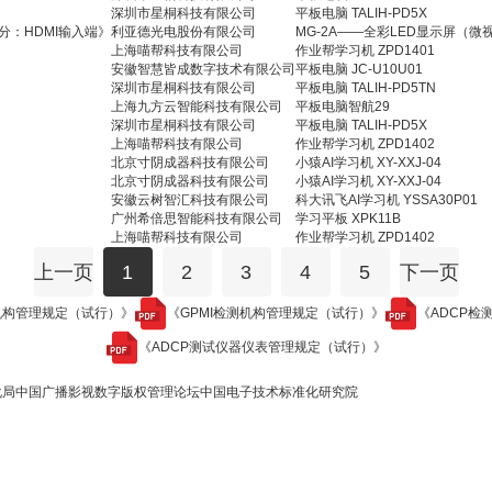
深圳市星桐科技有限公司
平板电脑 TALIH-PD5X
部分：HDMI输入端》
利亚德光电股份有限公司
MG-2A——全彩LED显示屏（微
上海喵帮科技有限公司
作业帮学习机 ZPD1401
安徽智慧皆成数字技术有限公司
平板电脑 JC-U10U01
深圳市星桐科技有限公司
平板电脑 TALIH-PD5TN
上海九方云智能科技有限公司
平板电脑智航29
深圳市星桐科技有限公司
平板电脑 TALIH-PD5X
上海喵帮科技有限公司
作业帮学习机 ZPD1402
北京寸阴成器科技有限公司
小猿AI学习机 XY-XXJ-04
北京寸阴成器科技有限公司
小猿AI学习机 XY-XXJ-04
安徽云树智汇科技有限公司
科大讯飞AI学习机 YSSA30P01
广州希倍思智能科技有限公司
学习平板 XPK11B
上海喵帮科技有限公司
作业帮学习机 ZPD1402
上一页
1
2
3
4
5
下一页
机构管理规定（试行）》
《GPMI检测机构管理规定（试行）》
《ADCP检
《ADCP测试仪器仪表管理规定（试行）》
化局
中国广播影视数字版权管理论坛
中国电子技术标准化研究院